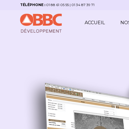
TÉLÉPHONE :
01 88 61 05 55
|
01 34 87 39 71
ACCUEIL
NOS